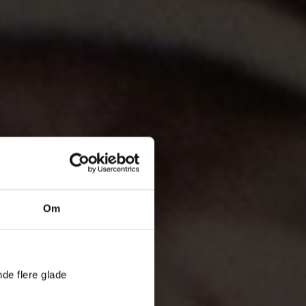
Om
nde flere glade