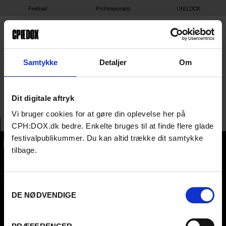
Festival
Professionals
UNG:DOX
TALAKA – VENNER AF
Samtykke
Detaljer
Om
BELARUS I DANMARK
Dit digitale aftryk
Vi bruger cookies for at gøre din oplevelse her på
CPH:DOX.dk bedre. Enkelte bruges til at finde flere glade
festivalpublikummer. Du kan altid trække dit samtykke
tilbage.
CPH:DOX
Flæsketorvet 60, 3s
1711
Copenhagen V
Denmark
Samtykkevalg
DE NØDVENDIGE
CVR
31285569
FESTIVAL 2026 DA
PROFESSIONALS