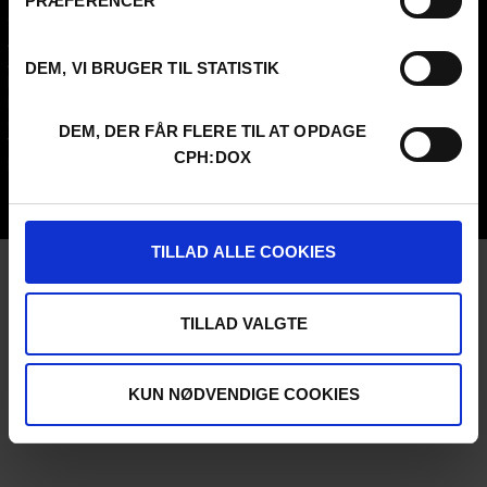
PRÆFERENCER
Contact
Attend
Archive
Guestlist
About us
SCHEDULE CPH:INDUSTRY
DEM, VI BRUGER TIL STATISTIK
FAQ Festival
Submit
Press info
FAQ Industry
Code of Conduct
CPH:INDUSTRY newsletter
DEM, DER FÅR FLERE TIL AT OPDAGE
Volunteer at CPH:DOX
Internships
CPH:DOX
Privacy Policy
UNG:DOX
TILLAD ALLE COOKIES
TILLAD VALGTE
KUN NØDVENDIGE COOKIES