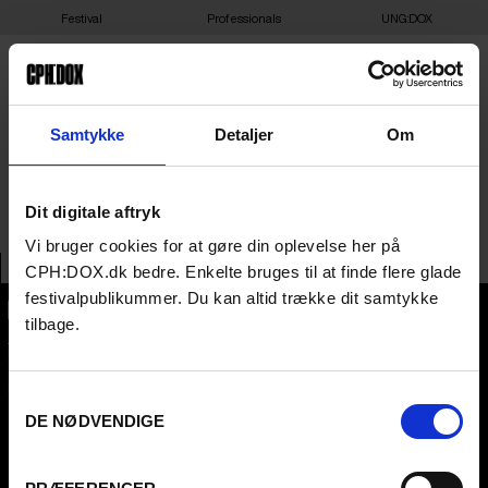
Festival
Professionals
UNG:DOX
SCOTLANDS
Samtykke
Detaljer
Om
AMBASSADE KØBENHAVN
Dit digitale aftryk
Vi bruger cookies for at gøre din oplevelse her på
CPH:DOX.dk bedre. Enkelte bruges til at finde flere glade
festivalpublikummer. Du kan altid trække dit samtykke
tilbage.
CPH:DOX
Flæsketorvet 60, 3s
1711
Copenhagen V
Denmark
Samtykkevalg
DE NØDVENDIGE
CVR
31285569
FESTIVAL 2026 DA
PROFESSIONALS