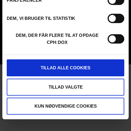
PRÆFERENCER
Contact
Attend
Archive
Guestlist
About us
SCHEDULE CPH:INDUSTRY
DEM, VI BRUGER TIL STATISTIK
FAQ Festival
Submit
Press info
FAQ Industry
Code of Conduct
CPH:INDUSTRY newsletter
DEM, DER FÅR FLERE TIL AT OPDAGE
Volunteer at CPH:DOX
Internships
CPH:DOX
Privacy Policy
UNG:DOX
TILLAD ALLE COOKIES
TILLAD VALGTE
KUN NØDVENDIGE COOKIES