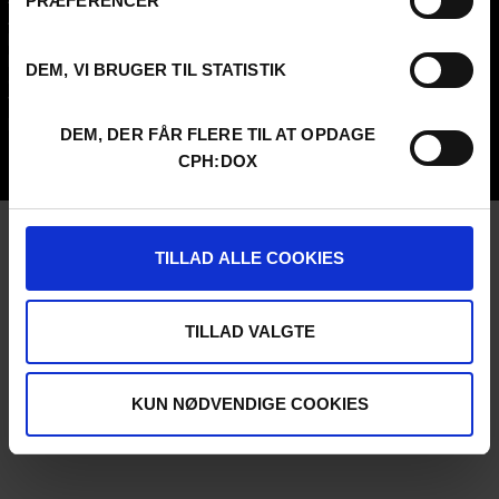
PRÆFERENCER
About us
SCHEDULE CPH:INDUSTRY
FAQ Festival
Submit
Press info
FAQ Industry
DEM, VI BRUGER TIL STATISTIK
Code of Conduct
CPH:INDUSTRY newsletter
Volunteer at CPH:DOX
Internships
Privacy Policy
DEM, DER FÅR FLERE TIL AT OPDAGE
UNG:DOX
CPH:DOX
TILLAD ALLE COOKIES
TILLAD VALGTE
KUN NØDVENDIGE COOKIES