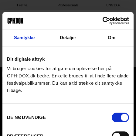
Festival
Professionals
UNG:DOX
MIKROPOLIS
Samtykke
Detaljer
Om
Dit digitale aftryk
Vi bruger cookies for at gøre din oplevelse her på
CPH:DOX.dk bedre. Enkelte bruges til at finde flere glade
CPH:DOX
festivalpublikummer. Du kan altid trække dit samtykke
Flæsketorvet 60, 3s
tilbage.
1711
Copenhagen V
Denmark
Samtykkevalg
CVR
31285569
DE NØDVENDIGE
FESTIVAL 2026 DA
PROFESSIONALS
Contact
Attend
Archive
Guestlist