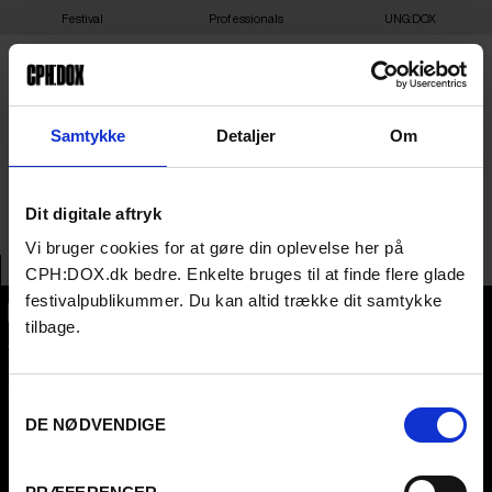
Festival
Professionals
UNG:DOX
GRØNNE
Samtykke
Detaljer
Om
NABOFÆLLESSKABER
Dit digitale aftryk
Vi bruger cookies for at gøre din oplevelse her på
CPH:DOX.dk bedre. Enkelte bruges til at finde flere glade
festivalpublikummer. Du kan altid trække dit samtykke
tilbage.
CPH:DOX
Flæsketorvet 60, 3s
1711
Copenhagen V
Denmark
Samtykkevalg
DE NØDVENDIGE
CVR
31285569
FESTIVAL 2026 DA
PROFESSIONALS