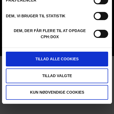
PRÆFERENCER
Contact
Attend
Archive
Guestlist
About us
SCHEDULE CPH:INDUSTRY
DEM, VI BRUGER TIL STATISTIK
FAQ Festival
Submit
Press info
FAQ Industry
Code of Conduct
CPH:INDUSTRY newsletter
DEM, DER FÅR FLERE TIL AT OPDAGE
Volunteer at CPH:DOX
Internships
CPH:DOX
Privacy Policy
UNG:DOX
TILLAD ALLE COOKIES
TILLAD VALGTE
KUN NØDVENDIGE COOKIES