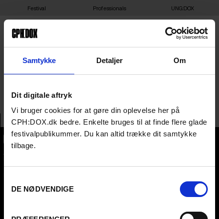
Festival
Professionals
UNG:DOX
FLANDERS STATE OF THE
Samtykke
Detaljer
Om
ART
Dit digitale aftryk
Vi bruger cookies for at gøre din oplevelse her på
CPH:DOX.dk bedre. Enkelte bruges til at finde flere glade
festivalpublikummer. Du kan altid trække dit samtykke
tilbage.
CPH:DOX
Flæsketorvet 60, 3s
1711
Copenhagen V
Denmark
Samtykkevalg
DE NØDVENDIGE
CVR
31285569
FESTIVAL 2026 DA
PROFESSIONALS