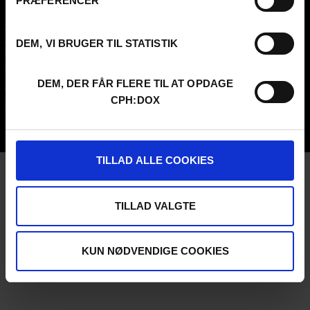
PRÆFERENCER
Contact
Attend
Archive
Guestlist
About us
SCHEDULE CPH:INDUSTRY
DEM, VI BRUGER TIL STATISTIK
FAQ Festival
Submit
Press info
FAQ Industry
Code of Conduct
CPH:INDUSTRY newsletter
DEM, DER FÅR FLERE TIL AT OPDAGE
Volunteer at CPH:DOX
Internships
CPH:DOX
Privacy Policy
UNG:DOX
TILLAD ALLE COOKIES
TILLAD VALGTE
KUN NØDVENDIGE COOKIES