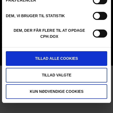
PRÆFERENCER
FESTIVAL 2026 DA
PROFESSIONALS
Contact
Attend
DEM, VI BRUGER TIL STATISTIK
Archive
Guestlist
About us
SCHEDULE CPH:INDUSTRY
FAQ Festival
Submit
DEM, DER FÅR FLERE TIL AT OPDAGE
Press info
FAQ Industry
CPH:DOX
Code of Conduct
CPH:INDUSTRY newsletter
Volunteer at CPH:DOX
Internships
Privacy Policy
UNG:DOX
TILLAD ALLE COOKIES
TILLAD VALGTE
KUN NØDVENDIGE COOKIES