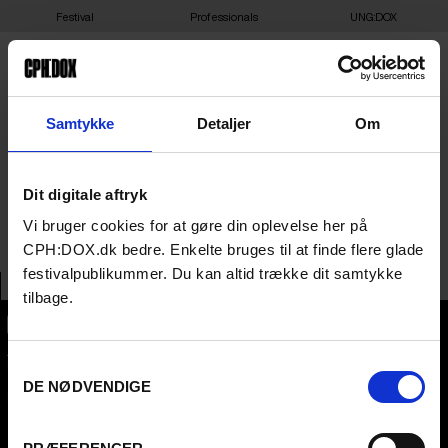
Festival
Professionals
UNG:DOX
BIDF BUDAPEST
Samtykke
Detaljer
Om
INTERNATIONAL
Dit digitale aftryk
DOCUMENTARY FESTIVAL
Vi bruger cookies for at gøre din oplevelse her på
CPH:DOX.dk bedre. Enkelte bruges til at finde flere glade
festivalpublikummer. Du kan altid trække dit samtykke
tilbage.
CPH:DOX
Samtykkevalg
Flæsketorvet 60, 3s
1711
Copenhagen V
DE NØDVENDIGE
Denmark
CVR
31285569