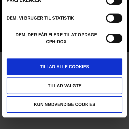
PRÆFERENCER
About us
SCHEDULE CPH:INDUSTRY
FAQ Festival
Submit
Press info
FAQ Industry
DEM, VI BRUGER TIL STATISTIK
Code of Conduct
CPH:INDUSTRY newsletter
Volunteer at CPH:DOX
Internships
Privacy Policy
DEM, DER FÅR FLERE TIL AT OPDAGE
UNG:DOX
CPH:DOX
TILLAD ALLE COOKIES
TILLAD VALGTE
KUN NØDVENDIGE COOKIES