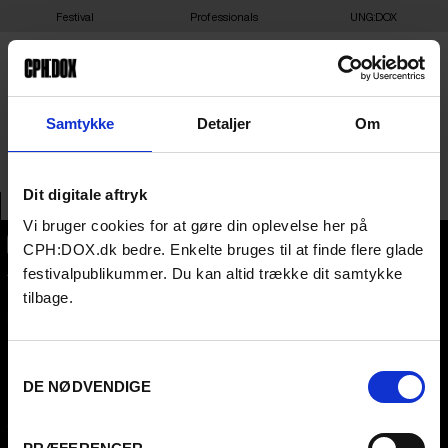
Festival
Professionals
UNG:DOX
AUSTRIAN FILM INSTITUTE
Samtykke
Detaljer
Om
Dit digitale aftryk
Vi bruger cookies for at gøre din oplevelse her på
CPH:DOX.dk bedre. Enkelte bruges til at finde flere glade
CPH:DOX
festivalpublikummer. Du kan altid trække dit samtykke
Flæsketorvet 60, 3s
tilbage.
1711
Copenhagen V
Denmark
Samtykkevalg
CVR
31285569
DE NØDVENDIGE
FESTIVAL 2026 DA
PROFESSIONALS
Contact
Attend
Archive
Guestlist