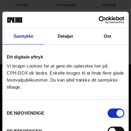
Festival
Professionals
UNG:DOX
APOLLO
Samtykke
Detaljer
Om
Dit digitale aftryk
Vi bruger cookies for at gøre din oplevelse her på
CPH:DOX.dk bedre. Enkelte bruges til at finde flere glade
CPH:DOX
festivalpublikummer. Du kan altid trække dit samtykke
Flæsketorvet 60, 3s
tilbage.
1711
Copenhagen V
Denmark
Samtykkevalg
CVR
31285569
DE NØDVENDIGE
FESTIVAL 2026 DA
PROFESSIONALS
Contact
Attend
Archive
Guestlist