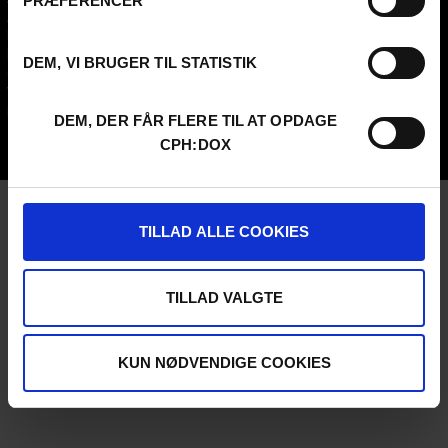
PRÆFERENCER
About us
SCHEDULE CPH:INDUSTRY
FAQ Festival
Submit
Press info
FAQ Industry
DEM, VI BRUGER TIL STATISTIK
Code of Conduct
CPH:INDUSTRY newsletter
Volunteer at CPH:DOX
Internships
Privacy Policy
DEM, DER FÅR FLERE TIL AT OPDAGE
UNG:DOX
CPH:DOX
TILLAD ALLE COOKIES
TILLAD VALGTE
KUN NØDVENDIGE COOKIES