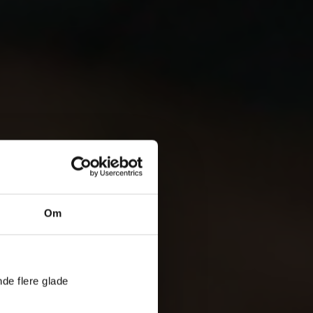
Om
nde flere glade