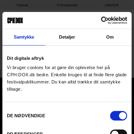
Festival
Professionals
UNG:DOX
30-03-2025 14:15 – 50
Samtykke
Detaljer
Om
METERS – DAGMAR 5
Dit digitale aftryk
Vi bruger cookies for at gøre din oplevelse her på
CPH:DOX.dk bedre. Enkelte bruges til at finde flere glade
festivalpublikummer. Du kan altid trække dit samtykke
tilbage.
CPH:DOX
Flæsketorvet 60, 3s
1711
Copenhagen V
Denmark
Samtykkevalg
DE NØDVENDIGE
CVR
31285569
FESTIVAL 2026 DA
PROFESSIONALS