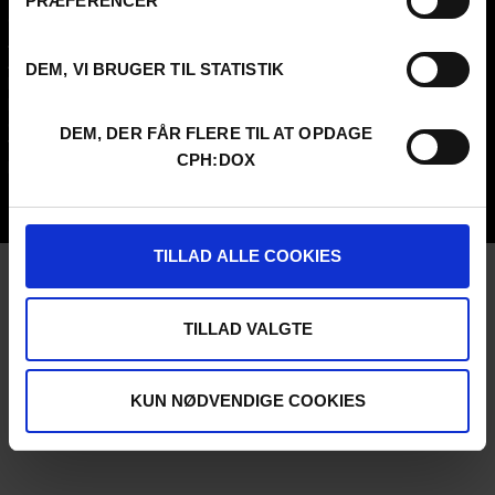
PRÆFERENCER
Contact
Attend
Archive
Guestlist
About us
SCHEDULE CPH:INDUSTRY
DEM, VI BRUGER TIL STATISTIK
FAQ Festival
Submit
Press info
FAQ Industry
Code of Conduct
CPH:INDUSTRY newsletter
DEM, DER FÅR FLERE TIL AT OPDAGE
Volunteer at CPH:DOX
Internships
CPH:DOX
Privacy Policy
UNG:DOX
TILLAD ALLE COOKIES
TILLAD VALGTE
KUN NØDVENDIGE COOKIES