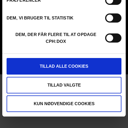
PRÆFERENCER
FESTIVAL 2026 DA
PROFESSIONALS
Contact
Attend
DEM, VI BRUGER TIL STATISTIK
Archive
Guestlist
About us
SCHEDULE CPH:INDUSTRY
FAQ Festival
Submit
DEM, DER FÅR FLERE TIL AT OPDAGE
Press info
FAQ Industry
CPH:DOX
Code of Conduct
CPH:INDUSTRY newsletter
Volunteer at CPH:DOX
Internships
Privacy Policy
UNG:DOX
TILLAD ALLE COOKIES
TILLAD VALGTE
KUN NØDVENDIGE COOKIES