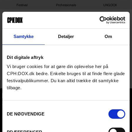
Festival
Professionals
UNG:DOX
30-03-2025 12:00 – K-
Samtykke
Detaljer
Om
NUMBER – EMPIRE BIO
Dit digitale aftryk
SAL 1
Vi bruger cookies for at gøre din oplevelse her på
CPH:DOX.dk bedre. Enkelte bruges til at finde flere glade
festivalpublikummer. Du kan altid trække dit samtykke
tilbage.
CPH:DOX
Samtykkevalg
Flæsketorvet 60, 3s
1711
Copenhagen V
DE NØDVENDIGE
Denmark
CVR
31285569