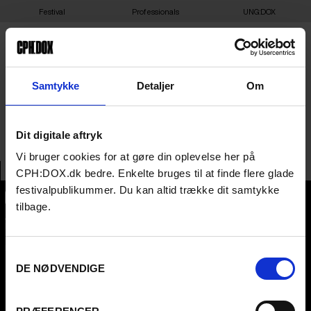
Festival
Professionals
UNG:DOX
29-03-2025 21:00 –
Samtykke
Detaljer
Om
VIKTOR – DAGMAR 1
Dit digitale aftryk
Vi bruger cookies for at gøre din oplevelse her på
CPH:DOX.dk bedre. Enkelte bruges til at finde flere glade
festivalpublikummer. Du kan altid trække dit samtykke
tilbage.
CPH:DOX
Flæsketorvet 60, 3s
1711
Copenhagen V
Denmark
Samtykkevalg
DE NØDVENDIGE
CVR
31285569
FESTIVAL 2026 DA
PROFESSIONALS