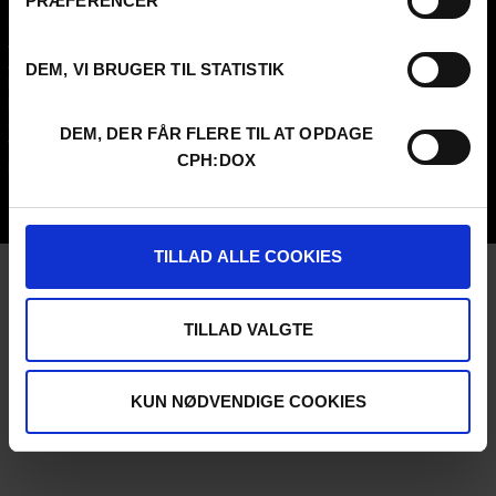
PRÆFERENCER
Contact
Attend
Archive
Guestlist
About us
SCHEDULE CPH:INDUSTRY
DEM, VI BRUGER TIL STATISTIK
FAQ Festival
Submit
Press info
FAQ Industry
Code of Conduct
CPH:INDUSTRY newsletter
DEM, DER FÅR FLERE TIL AT OPDAGE
Volunteer at CPH:DOX
Internships
CPH:DOX
Privacy Policy
UNG:DOX
TILLAD ALLE COOKIES
TILLAD VALGTE
KUN NØDVENDIGE COOKIES