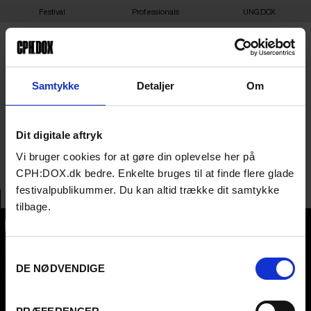
Festival
Professionals
UNG:DOX
28-03-2025 22:00 – THE
Samtykke
Detaljer
Om
SEQUEL TO SUMMER RAIN
Dit digitale aftryk
– DAGMAR 5
Vi bruger cookies for at gøre din oplevelse her på
CPH:DOX.dk bedre. Enkelte bruges til at finde flere glade
festivalpublikummer. Du kan altid trække dit samtykke
tilbage.
CPH:DOX
Samtykkevalg
Flæsketorvet 60, 3s
1711
Copenhagen V
DE NØDVENDIGE
Denmark
CVR
31285569