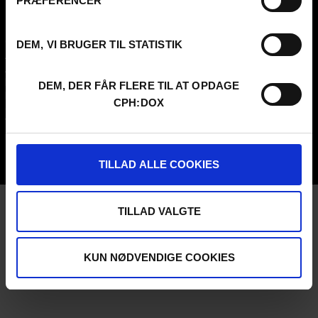
PRÆFERENCER
FESTIVAL 2026 DA
PROFESSIONALS
Contact
Attend
DEM, VI BRUGER TIL STATISTIK
Archive
Guestlist
About us
SCHEDULE CPH:INDUSTRY
FAQ Festival
Submit
DEM, DER FÅR FLERE TIL AT OPDAGE
Press info
FAQ Industry
CPH:DOX
Code of Conduct
CPH:INDUSTRY newsletter
Volunteer at CPH:DOX
Internships
Privacy Policy
UNG:DOX
TILLAD ALLE COOKIES
TILLAD VALGTE
KUN NØDVENDIGE COOKIES