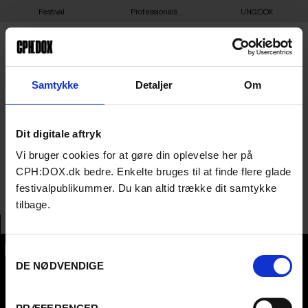
Festival
Professionals
UNG:DOX
28-03-2025 19:15 –
Samtykke
Detaljer
Om
AFTERNOONS OF
Dit digitale aftryk
SOLITUDE –
Vi bruger cookies for at gøre din oplevelse her på
CINEMATEKET ASTA
CPH:DOX.dk bedre. Enkelte bruges til at finde flere glade
festivalpublikummer. Du kan altid trække dit samtykke
tilbage.
Samtykkevalg
DE NØDVENDIGE
CPH:DOX
Flæsketorvet 60, 3s
1711
Copenhagen V
Denmark