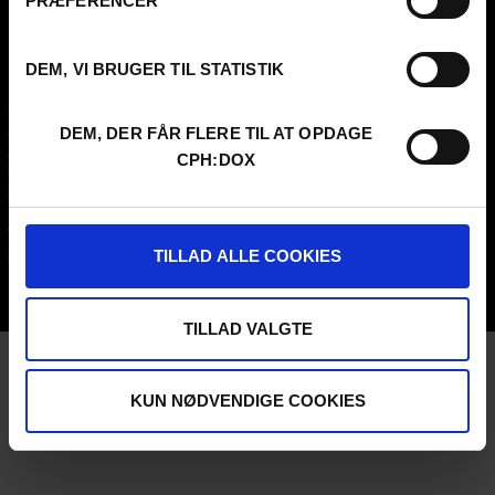
PRÆFERENCER
CVR
31285569
DEM, VI BRUGER TIL STATISTIK
FESTIVAL 2026 DA
PROFESSIONALS
Contact
Attend
Archive
Guestlist
DEM, DER FÅR FLERE TIL AT OPDAGE
About us
SCHEDULE CPH:INDUSTRY
CPH:DOX
FAQ Festival
Submit
Press info
FAQ Industry
Code of Conduct
CPH:INDUSTRY newsletter
Volunteer at CPH:DOX
Internships
TILLAD ALLE COOKIES
Privacy Policy
UNG:DOX
TILLAD VALGTE
KUN NØDVENDIGE COOKIES