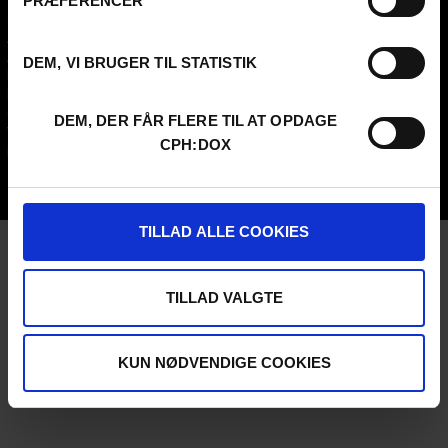
PRÆFERENCER
Contact
Attend
Archive
Guestlist
About us
SCHEDULE CPH:INDUSTRY
DEM, VI BRUGER TIL STATISTIK
FAQ Festival
Submit
Press info
FAQ Industry
Code of Conduct
CPH:INDUSTRY newsletter
DEM, DER FÅR FLERE TIL AT OPDAGE
Volunteer at CPH:DOX
Internships
CPH:DOX
Privacy Policy
UNG:DOX
TILLAD ALLE COOKIES
TILLAD VALGTE
KUN NØDVENDIGE COOKIES