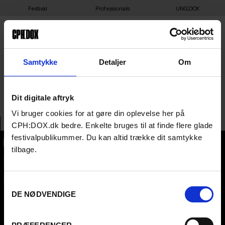
Festival
Professionals
UNG:DOX
28-03-2025 16:30 – IF I DIE
Samtykke
Detaljer
Om
TODAY – DAGMAR 1
Dit digitale aftryk
Vi bruger cookies for at gøre din oplevelse her på
CPH:DOX.dk bedre. Enkelte bruges til at finde flere glade
festivalpublikummer. Du kan altid trække dit samtykke
tilbage.
CPH:DOX
Flæsketorvet 60, 3s
1711
Copenhagen V
Denmark
Samtykkevalg
DE NØDVENDIGE
CVR
31285569
FESTIVAL 2026 DA
PROFESSIONALS