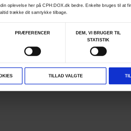
Archive
 din oplevelse her på CPH:DOX.dk bedre. Enkelte bruges til at fi
About us
altid trække dit samtykke tilbage.
FAQ Festival
Press info
Code of Conduct
PRÆFERENCER
DEM, VI BRUGER TIL
Volunteer at CPH:DOX
Privacy Policy
STATISTIK
OKIES
TILLAD VALGTE
TI