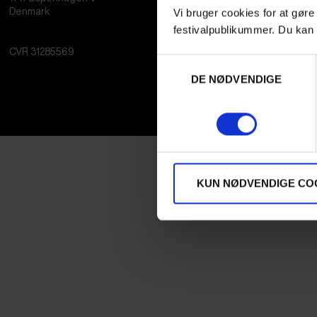
Vi bruger cookies for at gøre
Denmark
festivalpublikummer. Du kan 
CVR
31285569
Samtykkevalg
DE NØDVENDIGE
KUN NØDVENDIGE CO