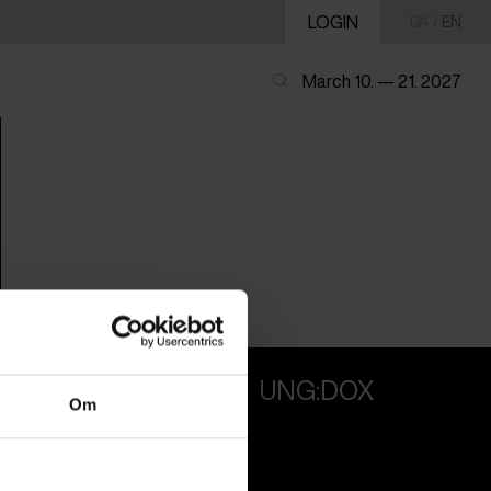
LOGIN
DA
/
EN
March 10. — 21. 2027
PROFESSIONALS
UNG:DOX
Om
Attend
Guestlist
SCHEDULE CPH:INDUSTRY