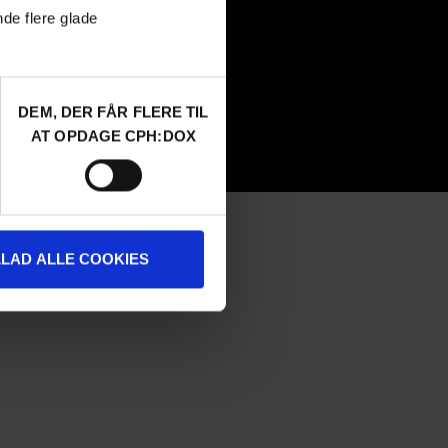
nde flere glade
Submit
FAQ Industry
CPH:INDUSTRY newsletter
Internships
DEM, DER FÅR FLERE TIL
AT OPDAGE CPH:DOX
LLAD ALLE COOKIES