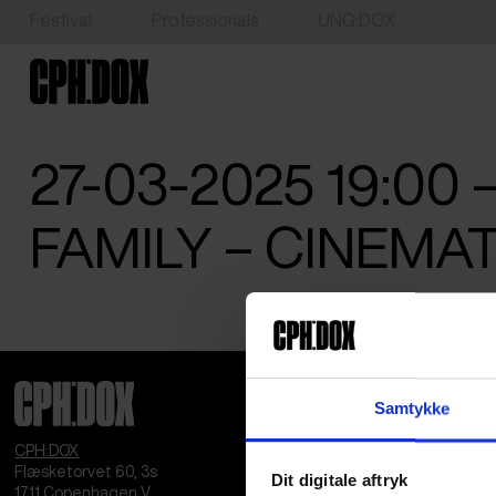
Festival
Professionals
UNG:DOX
27-03-2025 19:00 
FAMILY – CINEMA
Samtykke
CPH:DOX
Flæsketorvet 60, 3s
Dit digitale aftryk
1711
Copenhagen V