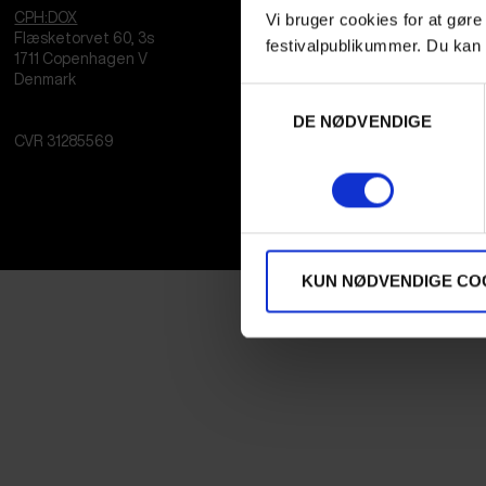
Vi bruger cookies for at gøre
CPH:DOX
Flæsketorvet 60, 3s
festivalpublikummer. Du kan 
1711
Copenhagen V
Denmark
Samtykkevalg
DE NØDVENDIGE
CVR
31285569
KUN NØDVENDIGE CO