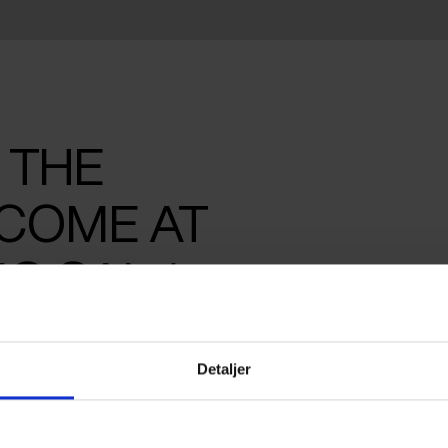
– THE
COME AT
IO SAL 1
Detaljer
FESTIVAL 2026
DA