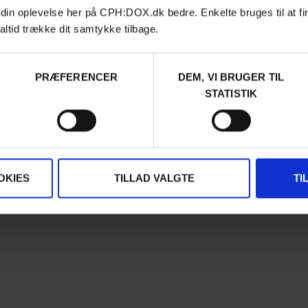
 din oplevelse her på CPH:DOX.dk bedre. Enkelte bruges til at fi
Contact
altid trække dit samtykke tilbage.
Archive
About us
FAQ Festival
PRÆFERENCER
DEM, VI BRUGER TIL
Press info
STATISTIK
Code of Conduct
Volunteer at CPH:DOX
Privacy Policy
OKIES
TILLAD VALGTE
TI