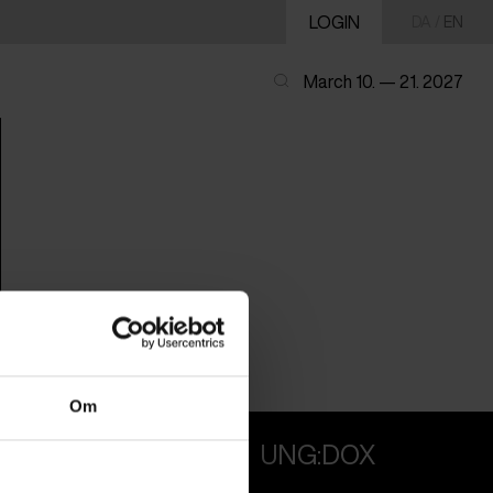
LOGIN
DA
/
EN
March 10. — 21. 2027
Om
PROFESSIONALS
UNG:DOX