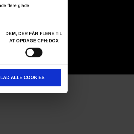
Attend
nde flere glade
Guestlist
SCHEDULE CPH:INDUSTRY
Submit
FAQ Industry
DEM, DER FÅR FLERE TIL
CPH:INDUSTRY newsletter
AT OPDAGE CPH:DOX
Internships
LLAD ALLE COOKIES