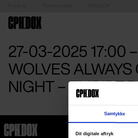
Festival
Professionals
UNG:DOX
27-03-2025 17:00 
WOLVES ALWAYS 
NIGHT – EMPIRE B
Samtykke
Dit digitale aftryk