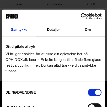
Festival
Professionals
UNG:DOX
25-03-2025 21:45 –
Samtykke
Detaljer
Om
LATINA, LATINA –
Dit digitale aftryk
CHARLOTTENBORG
Vi bruger cookies for at gøre din oplevelse her på
MEZZANINEN
CPH:DOX.dk bedre. Enkelte bruges til at finde flere glade
festivalpublikummer. Du kan altid trække dit samtykke
tilbage.
Samtykkevalg
DE NØDVENDIGE
CPH:DOX
Flæsketorvet 60, 3s
1711
Copenhagen V
Denmark