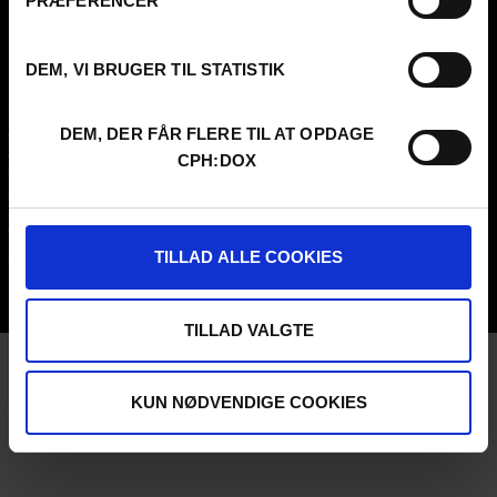
PRÆFERENCER
CVR
31285569
DEM, VI BRUGER TIL STATISTIK
FESTIVAL 2026 DA
PROFESSIONALS
Contact
Attend
Archive
Guestlist
DEM, DER FÅR FLERE TIL AT OPDAGE
About us
SCHEDULE CPH:INDUSTRY
CPH:DOX
FAQ Festival
Submit
Press info
FAQ Industry
Code of Conduct
CPH:INDUSTRY newsletter
Volunteer at CPH:DOX
Internships
TILLAD ALLE COOKIES
Privacy Policy
UNG:DOX
TILLAD VALGTE
KUN NØDVENDIGE COOKIES