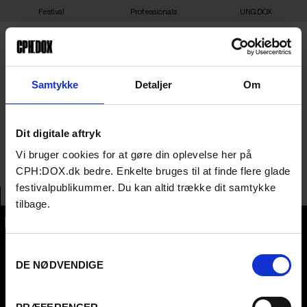
Festival
Professionals
UNG:DOX
24-03-2025 19:00 –
Samtykke
Detaljer
Om
ALWAYS – CINEMATEKET
Dit digitale aftryk
CARL
Vi bruger cookies for at gøre din oplevelse her på
CPH:DOX.dk bedre. Enkelte bruges til at finde flere glade
festivalpublikummer. Du kan altid trække dit samtykke
tilbage.
CPH:DOX
Samtykkevalg
Flæsketorvet 60, 3s
1711
Copenhagen V
DE NØDVENDIGE
Denmark
CVR
31285569