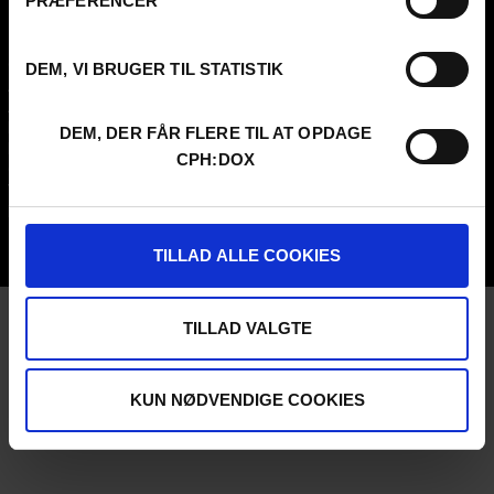
PRÆFERENCER
FESTIVAL 2026 DA
PROFESSIONALS
Contact
Attend
DEM, VI BRUGER TIL STATISTIK
Archive
Guestlist
About us
SCHEDULE CPH:INDUSTRY
FAQ Festival
Submit
DEM, DER FÅR FLERE TIL AT OPDAGE
Press info
FAQ Industry
CPH:DOX
Code of Conduct
CPH:INDUSTRY newsletter
Volunteer at CPH:DOX
Internships
Privacy Policy
UNG:DOX
TILLAD ALLE COOKIES
TILLAD VALGTE
KUN NØDVENDIGE COOKIES