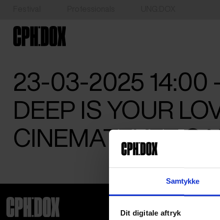
Festival
Professionals
UNG:DOX
23-03-2025 14:00
DEEP IS YOUR LOV
CINEMATEKET CA
Samtykke
Dit digitale aftryk