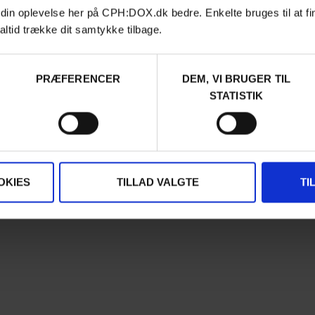
 din oplevelse her på CPH:DOX.dk bedre. Enkelte bruges til at fi
Contact
altid trække dit samtykke tilbage.
Archive
About us
FAQ Festival
PRÆFERENCER
DEM, VI BRUGER TIL
Press info
STATISTIK
Code of Conduct
Volunteer at CPH:DOX
Privacy Policy
OKIES
TILLAD VALGTE
TI