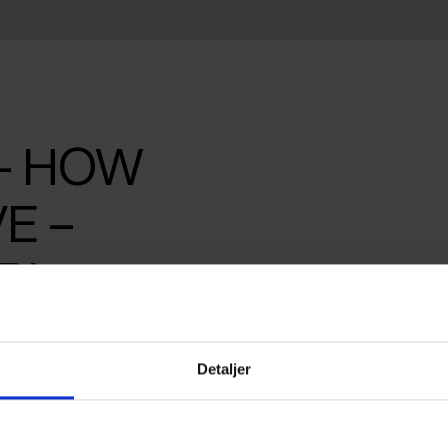
 – HOW
E –
RL
Detaljer
FESTIVAL 2026
DA