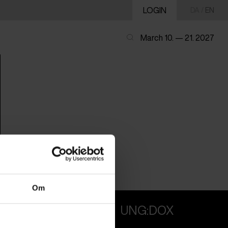
LOGIN
DA
/
EN
March 10. — 21. 2027
Om
PROFESSIONALS
UNG:DOX