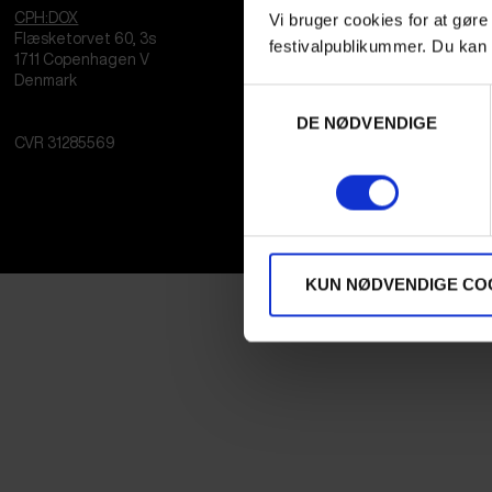
Vi bruger cookies for at gøre
CPH:DOX
Flæsketorvet 60, 3s
festivalpublikummer. Du kan 
1711
Copenhagen V
Denmark
Samtykkevalg
DE NØDVENDIGE
CVR
31285569
KUN NØDVENDIGE CO