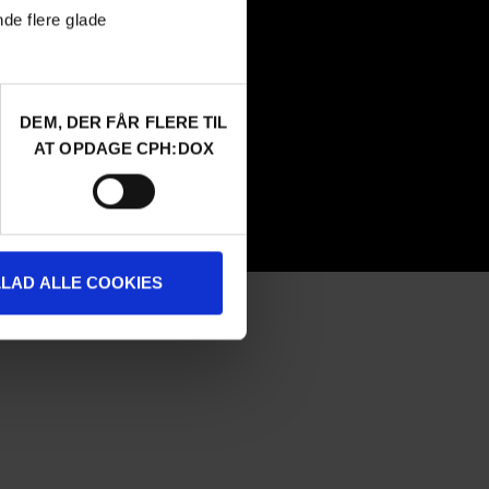
Attend
nde flere glade
Guestlist
SCHEDULE CPH:INDUSTRY
Submit
FAQ Industry
DEM, DER FÅR FLERE TIL
CPH:INDUSTRY newsletter
AT OPDAGE CPH:DOX
Internships
LLAD ALLE COOKIES