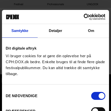
Festival
Professionals
UNG:DOX
21-03-2025 17:00 – SAVE
Samtykke
Detaljer
Om
OUR SOULS – BIG BIO
Dit digitale aftryk
NORDHAVN SAL 2
Vi bruger cookies for at gøre din oplevelse her på
CPH:DOX.dk bedre. Enkelte bruges til at finde flere glade
festivalpublikummer. Du kan altid trække dit samtykke
tilbage.
CPH:DOX
Samtykkevalg
Flæsketorvet 60, 3s
1711
Copenhagen V
DE NØDVENDIGE
Denmark
CVR
31285569