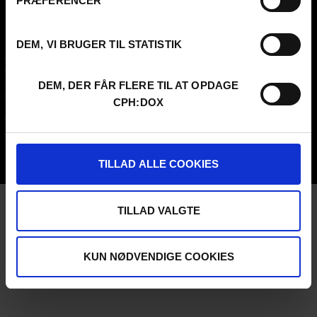
PRÆFERENCER
FESTIVAL 2026 DA
PROFESSIONALS
Contact
Attend
DEM, VI BRUGER TIL STATISTIK
Archive
Guestlist
About us
SCHEDULE CPH:INDUSTRY
FAQ Festival
Submit
DEM, DER FÅR FLERE TIL AT OPDAGE
Press info
FAQ Industry
CPH:DOX
Code of Conduct
CPH:INDUSTRY newsletter
Volunteer at CPH:DOX
Internships
Privacy Policy
UNG:DOX
TILLAD ALLE COOKIES
TILLAD VALGTE
KUN NØDVENDIGE COOKIES