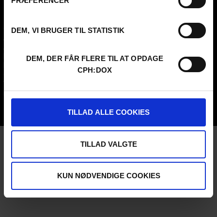
PRÆFERENCER
FESTIVAL 2026 DA
PROFESSIONALS
Contact
Attend
DEM, VI BRUGER TIL STATISTIK
Archive
Guestlist
About us
SCHEDULE CPH:INDUSTRY
FAQ Festival
Submit
DEM, DER FÅR FLERE TIL AT OPDAGE
Press info
FAQ Industry
CPH:DOX
Code of Conduct
CPH:INDUSTRY newsletter
Volunteer at CPH:DOX
Internships
Privacy Policy
UNG:DOX
TILLAD ALLE COOKIES
TILLAD VALGTE
KUN NØDVENDIGE COOKIES