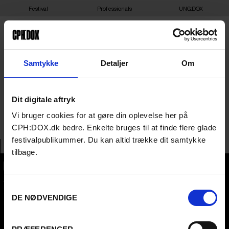
Festival
Professionals
UNG:DOX
21-03-2025 09:00 – FRIDA
Samtykke
Detaljer
Om
– NORDISK FILM
Dit digitale aftryk
BIOGRAFER RANDERS
Vi bruger cookies for at gøre din oplevelse her på
CPH:DOX.dk bedre. Enkelte bruges til at finde flere glade
festivalpublikummer. Du kan altid trække dit samtykke
tilbage.
CPH:DOX
Samtykkevalg
Flæsketorvet 60, 3s
1711
Copenhagen V
DE NØDVENDIGE
Denmark
CVR
31285569