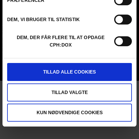
PRÆFERENCER
FESTIVAL 2026 DA
PROFESSIONALS
Contact
Attend
DEM, VI BRUGER TIL STATISTIK
Archive
Guestlist
About us
SCHEDULE CPH:INDUSTRY
FAQ Festival
Submit
DEM, DER FÅR FLERE TIL AT OPDAGE
Press info
FAQ Industry
CPH:DOX
Code of Conduct
CPH:INDUSTRY newsletter
Volunteer at CPH:DOX
Internships
Privacy Policy
UNG:DOX
TILLAD ALLE COOKIES
TILLAD VALGTE
KUN NØDVENDIGE COOKIES