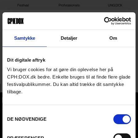
Festival
Professionals
UNG:DOX
20-03-2025 19:00 –
Samtykke
Detaljer
Om
CLIMATE IN THERAPY –
Dit digitale aftryk
DAGMAR 2
Vi bruger cookies for at gøre din oplevelse her på
CPH:DOX.dk bedre. Enkelte bruges til at finde flere glade
festivalpublikummer. Du kan altid trække dit samtykke
tilbage.
CPH:DOX
Samtykkevalg
Flæsketorvet 60, 3s
1711
Copenhagen V
DE NØDVENDIGE
Denmark
CVR
31285569