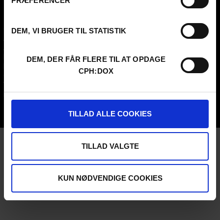
PRÆFERENCER
FESTIVAL 2026 DA
PROFESSIONALS
Contact
Attend
DEM, VI BRUGER TIL STATISTIK
Archive
Guestlist
About us
SCHEDULE CPH:INDUSTRY
FAQ Festival
Submit
DEM, DER FÅR FLERE TIL AT OPDAGE
Press info
FAQ Industry
CPH:DOX
Code of Conduct
CPH:INDUSTRY newsletter
Volunteer at CPH:DOX
Internships
Privacy Policy
UNG:DOX
TILLAD ALLE COOKIES
TILLAD VALGTE
KUN NØDVENDIGE COOKIES