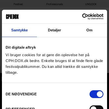
Festival
Professionals
UNG:DOX
19-03-2025 19:30 –
Samtykke
Detaljer
Om
FACING WAR – ØST FOR
Dit digitale aftryk
PARADIS – AARHUS
Vi bruger cookies for at gøre din oplevelse her på
CPH:DOX.dk bedre. Enkelte bruges til at finde flere glade
festivalpublikummer. Du kan altid trække dit samtykke
tilbage.
CPH:DOX
Samtykkevalg
Flæsketorvet 60, 3s
1711
Copenhagen V
DE NØDVENDIGE
Denmark
CVR
31285569