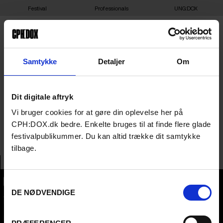
Festival
Professionals
UNG:DOX
11-03-2025 13:00 – THE
Samtykke
Detaljer
Om
NEUTRAL GROUND –
Dit digitale aftryk
NORDISK FILM
Vi bruger cookies for at gøre din oplevelse her på
BIOGRAFER HERNING
CPH:DOX.dk bedre. Enkelte bruges til at finde flere glade
festivalpublikummer. Du kan altid trække dit samtykke
tilbage.
Samtykkevalg
DE NØDVENDIGE
CPH:DOX
Flæsketorvet 60, 3s
1711
Copenhagen V
Denmark