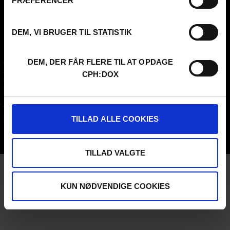
PRÆFERENCER
CVR
31285569
DEM, VI BRUGER TIL STATISTIK
FESTIVAL 2026 DA
PROFESSIONALS
Contact
Attend
Archive
Guestlist
DEM, DER FÅR FLERE TIL AT OPDAGE
About us
SCHEDULE CPH:INDUSTRY
CPH:DOX
FAQ Festival
Submit
Press info
FAQ Industry
Code of Conduct
CPH:INDUSTRY newsletter
Volunteer at CPH:DOX
Internships
TILLAD ALLE COOKIES
Privacy Policy
UNG:DOX
TILLAD VALGTE
KUN NØDVENDIGE COOKIES