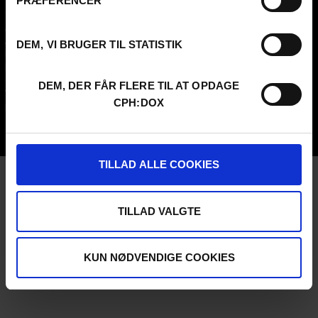
PRÆFERENCER
Contact
Attend
Archive
Guestlist
About us
SCHEDULE CPH:INDUSTRY
DEM, VI BRUGER TIL STATISTIK
FAQ Festival
Submit
Press info
FAQ Industry
Code of Conduct
CPH:INDUSTRY newsletter
DEM, DER FÅR FLERE TIL AT OPDAGE
Volunteer at CPH:DOX
Internships
CPH:DOX
Privacy Policy
UNG:DOX
TILLAD ALLE COOKIES
TILLAD VALGTE
KUN NØDVENDIGE COOKIES