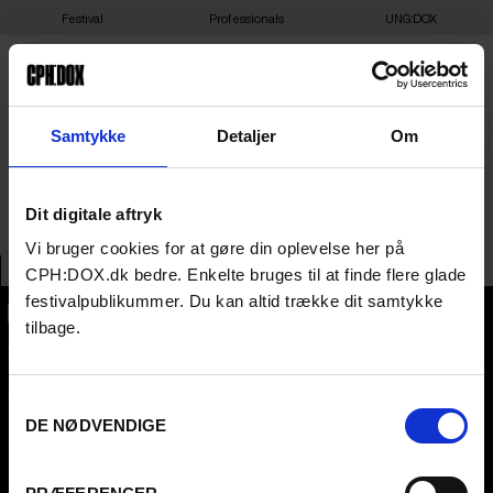
Festival
Professionals
UNG:DOX
01-04-2025 12:00 – THE
Samtykke
Detaljer
Om
CASTLE – GLORIA
Dit digitale aftryk
Vi bruger cookies for at gøre din oplevelse her på
CPH:DOX.dk bedre. Enkelte bruges til at finde flere glade
festivalpublikummer. Du kan altid trække dit samtykke
tilbage.
CPH:DOX
Flæsketorvet 60, 3s
1711
Copenhagen V
Denmark
Samtykkevalg
DE NØDVENDIGE
CVR
31285569
FESTIVAL 2026 DA
PROFESSIONALS