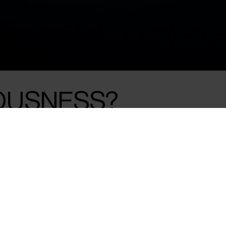
OUSNESS?
ARCH AND
 YOUR OWN
ctor Suki Chan in