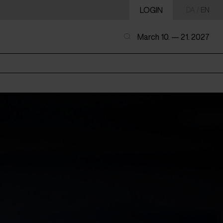
LOGIN
DA
/
EN
March 10. — 21. 2027