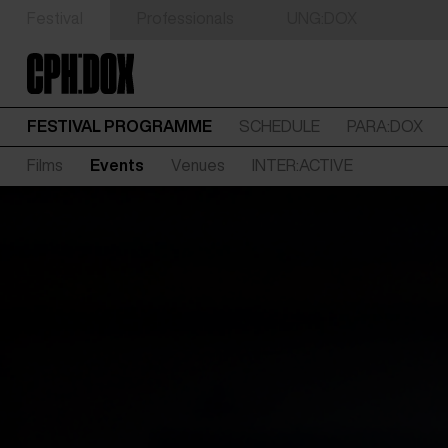
Festival
Professionals
UNG:DOX
FESTIVAL PROGRAMME
SCHEDULE
PARA:DOX
Films
Events
Venues
INTER:ACTIVE