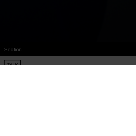
Section
TALK