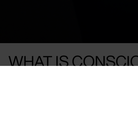
WHAT IS CONSCI
DEMENTIA RESE
UNDERSTANDING
MIND
At the premiere of the film, meet the dire