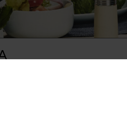
A
WITH