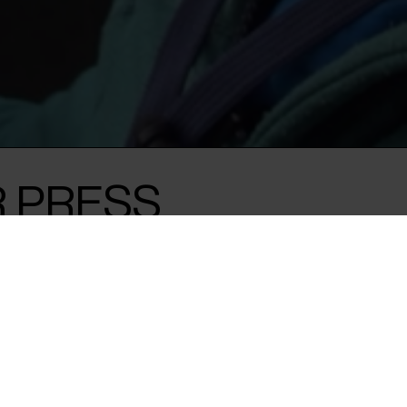
R PRESS
STATE