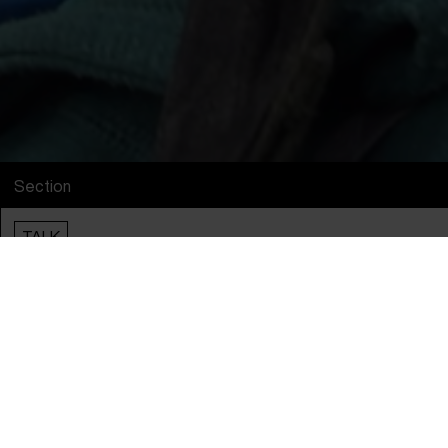
Section
TALK
Supported by