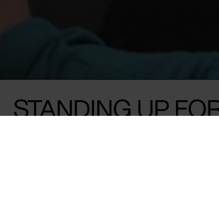
STANDING UP FO
FREEDOM IN AN
INCREASINGLY
AUTHORITARIAN 