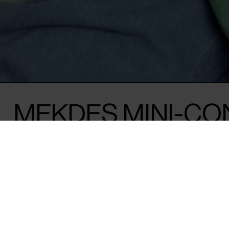
MEKDES MINI-CO
FOLLOWING THE 
OF ‘ADAM’S APPLE
Come along when Mekdes plays an acous
performs a few songs from his album 'Th