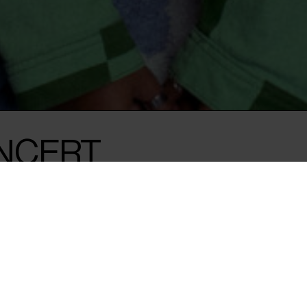
NCERT
SCREENING
’
tic concert and
e Boy I Am' at