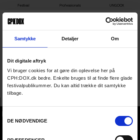
Festival
Professionals
UNG:DOX
‘LOW-TECH’ + DEBATE:
Samtykke
Detaljer
Om
TWIN TRANSITIONING –
Dit digitale aftryk
WHAT IS THE FUTURE OF
Vi bruger cookies for at gøre din oplevelse her på
TECHNOLOGY AND DATA?
CPH:DOX.dk bedre. Enkelte bruges til at finde flere glade
festivalpublikummer. Du kan altid trække dit samtykke
tilbage.
Samtykkevalg
DE NØDVENDIGE
CPH:DOX
Flæsketorvet 60, 3s
1711
Copenhagen V
Denmark