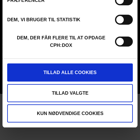
PRÆFERENCER
CVR
31285569
DEM, VI BRUGER TIL STATISTIK
FESTIVAL 2026 DA
PROFESSIONALS
Contact
Attend
Archive
Guestlist
DEM, DER FÅR FLERE TIL AT OPDAGE
About us
SCHEDULE CPH:INDUSTRY
CPH:DOX
FAQ Festival
Submit
Press info
FAQ Industry
Code of Conduct
CPH:INDUSTRY newsletter
Volunteer at CPH:DOX
Internships
TILLAD ALLE COOKIES
Privacy Policy
UNG:DOX
TILLAD VALGTE
KUN NØDVENDIGE COOKIES