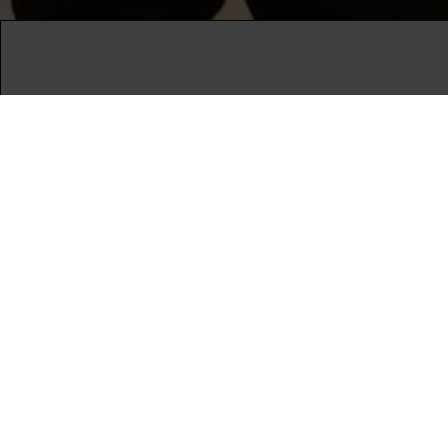
PROFESSIONALS
UNG:DOX
Attend
Guestlist
SCHEDULE CPH:INDUSTRY
Submit
FAQ Industry
CPH:INDUSTRY newsletter
Internships