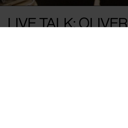
LIVE TALK: OLIVE
CPH:DOX
Flæsketorvet 60, 3s
1711
Copenhagen V
Denmark
CVR
31285569