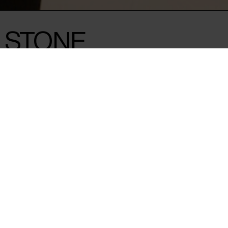
R STONE
FESTIVAL 2026
DA
Contact
Archive
About us
FAQ Festival
Press info
Code of Conduct
Volunteer at CPH:DOX