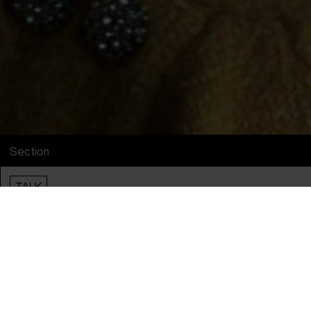
Section
TALK
Supported by