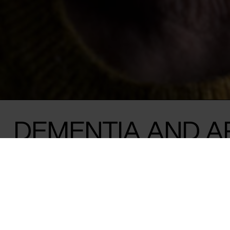
DEMENTIA AND AR
MEMORY, LOSS, 
PRESENCE
Join us at Emmauskirken for an evening 