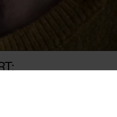
T:
BODY AND
presentet en