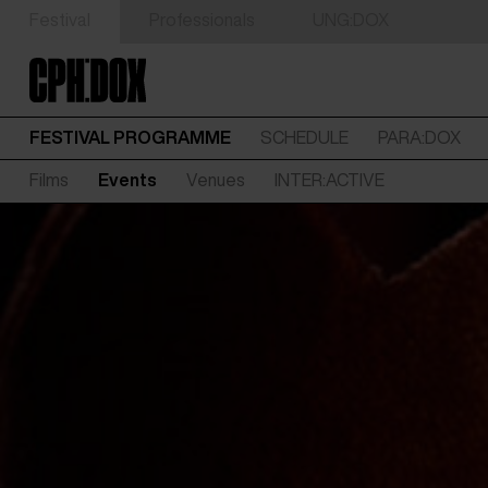
Festival
Professionals
UNG:DOX
FESTIVAL PROGRAMME
SCHEDULE
PARA:DOX
Films
Events
Venues
INTER:ACTIVE