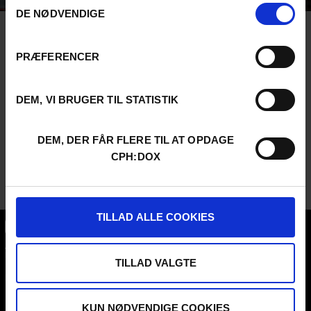
DE NØDVENDIGE
PRÆFERENCER
DEM, VI BRUGER TIL STATISTIK
DEM, DER FÅR FLERE TIL AT OPDAGE
CPH:DOX
TILLAD ALLE COOKIES
CPH:DOX
Flæsketorvet 60, 3s
TILLAD VALGTE
1711
Copenhagen V
Denmark
KUN NØDVENDIGE COOKIES
CVR
31285569