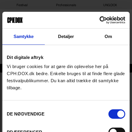
Festival
Professionals
UNG:DOX
THE SILENCE OF OTHERS
Samtykke
Detaljer
Om
Almudena Carracedo & Robert Bahar / 2018 / 93 min
Dit digitale aftryk
Vi bruger cookies for at gøre din oplevelse her på
Info
CPH:DOX.dk bedre. Enkelte bruges til at finde flere glade
English Title
The Silence of Others
festivalpublikummer. Du kan altid trække dit samtykke
Original Title
The Silence of Others
tilbage.
Directors
Almudena Carracedo & Robert Bahar
Producers
Robert Bahar, Almudena Carracedo, Pedro
Almodóvar (Executive Producer), Agustín
Samtykkevalg
Almodóvar (Executive Producer) & Esther
DE NØDVENDIGE
García (Executive Producer)
Year
2018
Runtime
1hr 33m