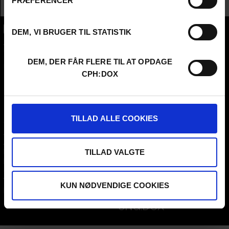
PRÆFERENCER
DEM, VI BRUGER TIL STATISTIK
CPH:DOX
Flæsketorvet 60, 3s
1711
Copenhagen V
DEM, DER FÅR FLERE TIL AT OPDAGE
Denmark
CPH:DOX
CVR
31285569
FESTIVAL 2026 DA
PROFESSIONALS
TILLAD ALLE COOKIES
Contact
Attend
Archive
Guestlist
About us
SCHEDULE CPH:INDUSTRY
TILLAD VALGTE
FAQ Festival
Submit
Press info
FAQ Industry
Code of Conduct
CPH:INDUSTRY newsletter
Volunteer at CPH:DOX
Internships
KUN NØDVENDIGE COOKIES
Privacy Policy
UNG:DOX