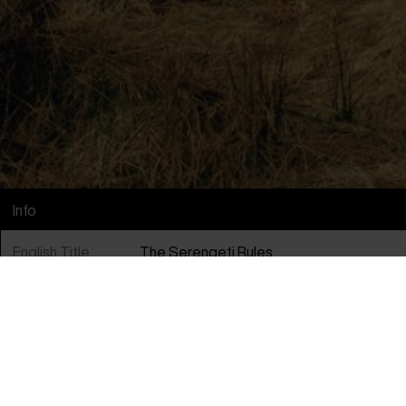
Info
English Title
The Serengeti Rules
Original Title
The Serengeti Rules
Director
Nicolas Brown
Producer
David Allen
Year
2018
Countries
United Kingdom
&
United States