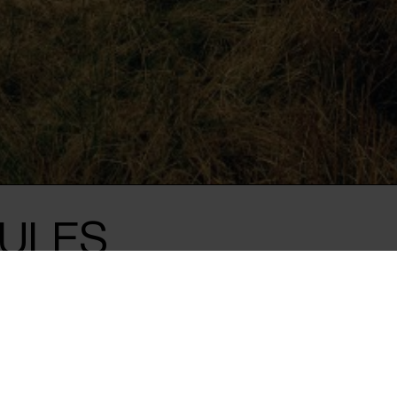
RULES
min