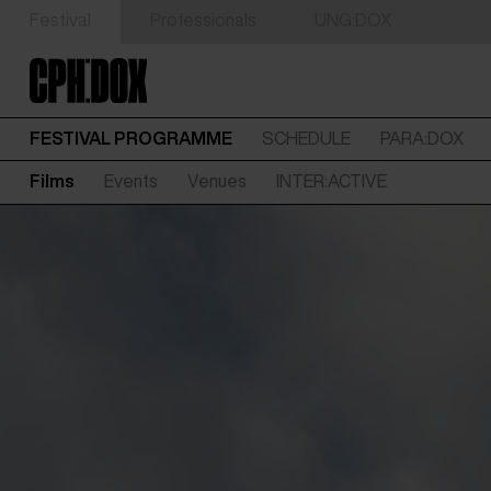
Festival
Professionals
UNG:DOX
FESTIVAL PROGRAMME
SCHEDULE
PARA:DOX
Films
Events
Venues
INTER:ACTIVE