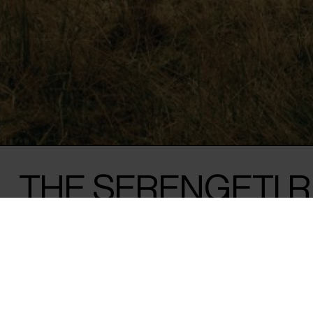
THE SERENGETI 
Nicolas Brown /
United Kingdom
&
United States
/ 2018 / 84 