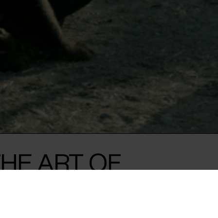
HE ART OF
D