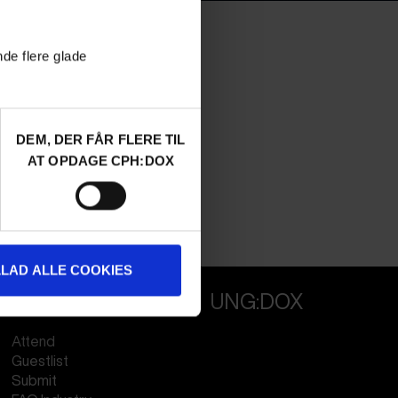
VEJLE:DOX
nde flere glade
DEM, DER FÅR FLERE TIL
AT OPDAGE CPH:DOX
LLAD ALLE COOKIES
PROFESSIONALS
UNG:DOX
Attend
Guestlist
Submit