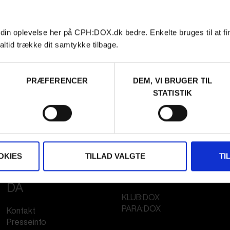
tyder, at vi lukker 21.30,
 din oplevelse her på CPH:DOX.dk bedre. Enkelte bruges til at fi
r, og ellers kan vi på
altid trække dit samtykke tilbage.
PRÆFERENCER
DEM, VI BRUGER TIL
STATISTIK
OKIES
TILLAD VALGTE
TI
FESTIVAL 2026
STREAMING
DA
KLUB:DOX
PARA:DOX
Kontakt
Presseinfo