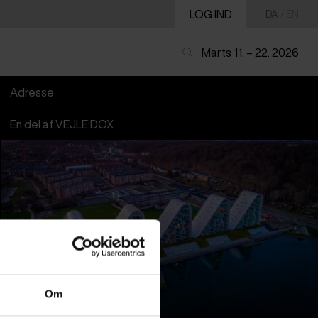
LOG IND
DA
/
EN
Marts 11. – 22. 2026
Adresse
En del af VEJLE:DOX
Om