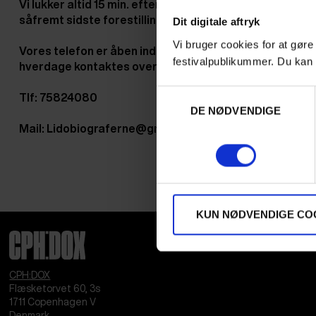
Vi lukker altid 15 min. efter sidste forestilling, hvilket be
såfremt sidste forestilling vises 21.15.
Dit digitale aftryk
Vi bruger cookies for at gøre
Vores telefon er åben indenfor ovenstående åbningstide
festivalpublikummer. Du kan 
hverdage kontaktes over mail.
Samtykkevalg
Tlf: 75824080
DE NØDVENDIGE
Mail: Lidobiograferne@gmail.com
KUN NØDVENDIGE CO
CPH:DOX
Flæsketorvet 60, 3s
1711
Copenhagen V
Denmark