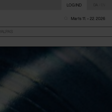
LOG IND
DA
/
EN
Marts 11. – 22. 2026
VALPAS