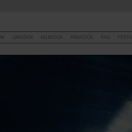
RK
UNG:DOX
KLUB:DOX
PARA:DOX
FAQ
FESTI