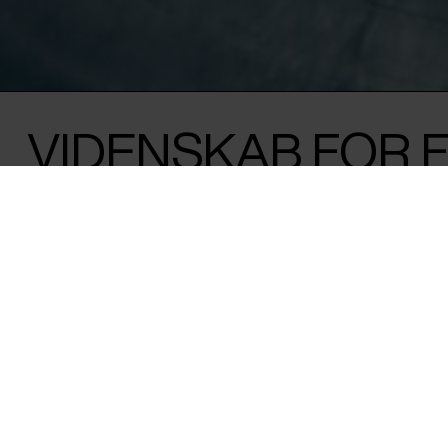
VIDENSKAB FOR F
SAMTALE OM CER
RUNDETAARN
Oplev den smukke film, 'The Peace particl
med en efterfølgende samtale om CERN
videnskab, kan skabe fred.
I en tid, hvor fred og samarbejde på tværs af nationer kan v