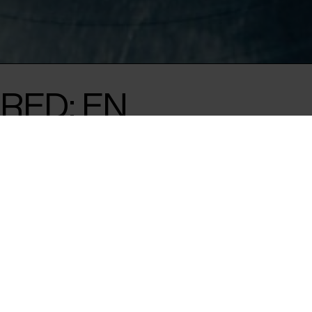
RED: EN
N I
e' i Rundetaarn,
 og hvordan
ære svær at få øje på,