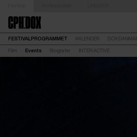
Festival
Professionals
UNG:DOX
FESTIVALPROGRAMMET
KALENDER
DOX:DANMA
Film
Events
Biografer
INTER:ACTIVE