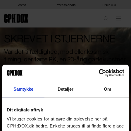
Festival
Professionals
UNG:DOX
SKREVET I STJERNERNE
Var det tilfældighed, mod eller kosmisk
timing, der førte PK, en 23-årig gadekunstner
fra Delhi, næsten 10.000 km på tværs over
kontinenter i jagten på kærligheden? Vær
med til en samtale med astrolog og
Samtykke
Detaljer
Om
podcastvært på Astropod Amalie Bendixen
og Mia Skjold Tvede Henriksen, astrolog og
Ph.d., når de kortlægger PKs utrolige rejse
Dit digitale aftryk
gennem astrologiens briller.
Vi bruger cookies for at gøre din oplevelse her på
Efter visningen af ‘The Cycle of Love’ kan du deltage i en
CPH:DOX.dk bedre. Enkelte bruges til at finde flere glade
hyggelig samtale om astrologi, skæbne og den rolle, stjernerne