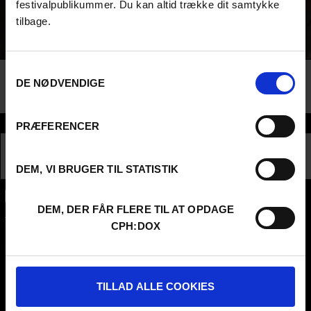
festivalpublikummer. Du kan altid trække dit samtykke
spillede i en ekstraordinær kærlighedshistorie. Uanset om du er
tilbage.
astrologi-aficionado, en nysgerrig skeptiker eller bare en håbløs
romantiker, inviterer denne samtale dig til at se på kærligheden
gennem et kosmisk perspektiv.
Samtykkevalg
Denne samtale foregår på dansk.
DE NØDVENDIGE
Sektion
PRÆFERENCER
TALK
DEM, VI BRUGER TIL STATISTIK
DEM, DER FÅR FLERE TIL AT OPDAGE
CPH:DOX
CPH:DOX
Flæsketorvet 60, 3s
1711
Copenhagen V
Denmark
CVR
31285569
TILLAD ALLE COOKIES
FESTIVAL 2026 DA
STREAMING