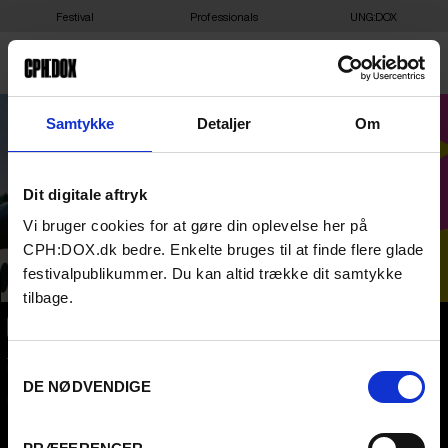
Festival
Professionals
UNG:DOX
QUEERING THE INDUSTRY
Samtykke
Detaljer
Om
W. DOC SOCIETY’S QUEER
Dit digitale aftryk
NOW LAB
Vi bruger cookies for at gøre din oplevelse her på
CPH:DOX.dk bedre. Enkelte bruges til at finde flere glade
festivalpublikummer. Du kan altid trække dit samtykke
tilbage.
CPH:DOX
Samtykkevalg
Flæsketorvet 60, 3s
1711
Copenhagen V
DE NØDVENDIGE
Denmark