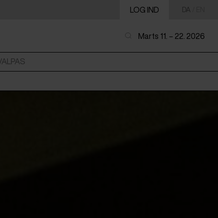
LOG IND
DA
/
EN
Marts 11. – 22. 2026
VALPAS