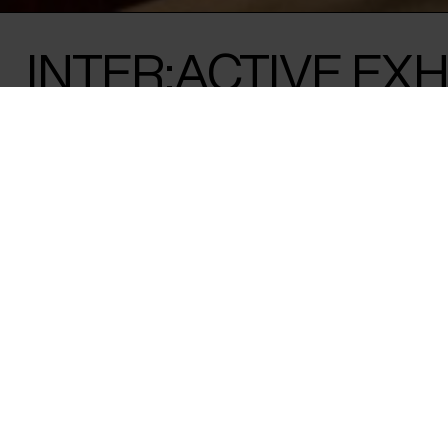
INTER:ACTIVE EXH
15.03 18:00-19:30
Oplev årets INTER:ACTIVE-udstilling med
"Hypervigilance" på Kunsthal Charlotten
I en tid præget af digital overophedning, global uro og g
undersøger kunstnere i stigende grad den kulturelle og psyk
hyperopmærksomhed, som virker til at definere vores samti
INTER:ACTIVE-udstilling fremviser den kollektive angst i et 
alarmberedskab, hvor vi kæmper for at bevare handlekraft
og omdømme. For queer-, handicappede og fordrevne fæll
af hyperopmærksomhed dybt indlejret – et overlevelsesinst
på kontrol og eksklusion. For andre er den blevet den nye 
nyhedscyklusser, kapitalisme, autoritær vold og presset for 