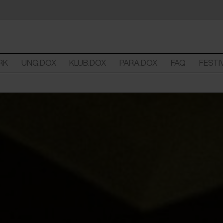
RK
UNG:DOX
KLUB:DOX
PARA:DOX
FAQ
FESTI