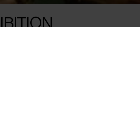
IBITION
 titlen
borg.
ennemgribende overvågning
ologiske tilstand af
d. Værkerne i årets
samfund, der er i konstant
 over vores krop, stemme
esskaber er denne tilstand
inkt i en verden baseret
normal, formet af 24-timers
at tilpasse sig i en verden,