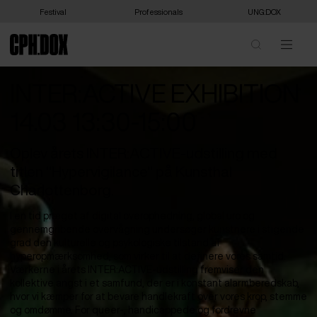
Festival
Professionals
UNG:DOX
INTER:ACTIVE EXHIBITION
14.03 13:30-15:00
Oplev årets INTER:ACTIVE-udstilling med
titlen "Hypervigilance" på Kunsthal
Charlottenborg.
I en tid præget af digital overophedning, global uro og
gennemgribende overvågning undersøger kunstnere i stigende
grad den kulturelle og psykologiske tilstand af
hyperopmærksomhed, som virker til at definere vores samtid.
Værkerne i årets INTER:ACTIVE-udstilling fremviser den
kollektive angst i et samfund, der er i konstant alarmberedskab,
hvor vi kæmper for at bevare handlekraft over vores krop, stemme
og omdømme. For queer-, handicappede og fordrevne