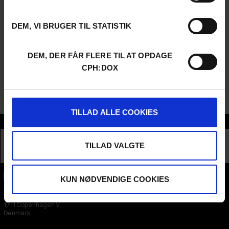
garantere din plads.
Nogle installationer starter på bestemte tidspunkter og har
DEM, VI BRUGER TIL STATISTIK
begrænset kapacitet. Tilmelding sker efter først-til-mølle-
princippet ved skranken ved udstillingens indgang.
Hvis du har spørgsmål om udstillingen eller tilgængelighed,
DEM, DER FÅR FLERE TIL AT OPDAGE
kan du skrive til
interactive@cphdox.dk
.
CPH:DOX
Udstillingen finder sted på Kunsthal Charlottenborg. Gå op på
øverste etage, drej til venstre ved vinduerne, og fortsæt, indtil
du når udstillingsområdet.
TILLAD ALLE COOKIES
Sektioner
INTERACTIVE
EXHIBITION
TILLAD VALGTE
KUN NØDVENDIGE COOKIES
CPH:DOX
Flæsketorvet 60, 3s
1711
Copenhagen V
Denmark