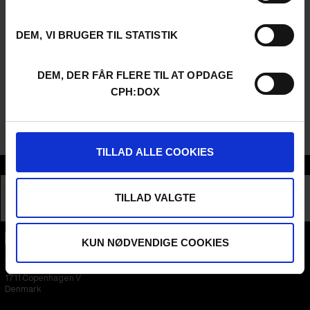
mere end 30 minutters forsinkelse kan vi ikke længere
garantere din plads.
Nogle installationer starter på bestemte tidspunkter og har
DEM, VI BRUGER TIL STATISTIK
begrænset kapacitet. Tilmelding sker efter først-til-mølle-
princippet ved skranken ved udstillingens indgang.
Hvis du har spørgsmål om udstillingen eller tilgængelighed,
DEM, DER FÅR FLERE TIL AT OPDAGE
kan du skrive til
interactive@cphdox.dk
.
CPH:DOX
Udstillingen finder sted på Kunsthal Charlottenborg. Gå op på
øverste etage, drej til venstre ved vinduerne, og fortsæt, indtil
du når udstillingsområdet.
TILLAD ALLE COOKIES
Sektioner
INTERACTIVE
EXHIBITION
TILLAD VALGTE
KUN NØDVENDIGE COOKIES
CPH:DOX
Flæsketorvet 60, 3s
1711
Copenhagen V
Denmark