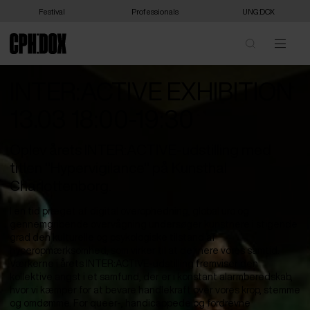
Festival
Professionals
UNG:DOX
INTER:ACTIVE EXHIBITION
13.03 18:00-19:30
Oplev årets INTER:ACTIVE-udstilling med
titlen "Hypervigilance" på Kunsthal
Charlottenborg.
I en tid præget af digital overophedning, global uro og
gennemgribende overvågning undersøger kunstnere i stigende
grad den kulturelle og psykologiske tilstand af
hyperopmærksomhed, som virker til at definere vores samtid.
Værkerne i årets INTER:ACTIVE-udstilling fremviser den
kollektive angst i et samfund, der er i konstant alarmberedskab,
hvor vi kæmper for at bevare handlekraft over vores krop, stemme
og omdømme. For queer-, handicappede og fordrevne