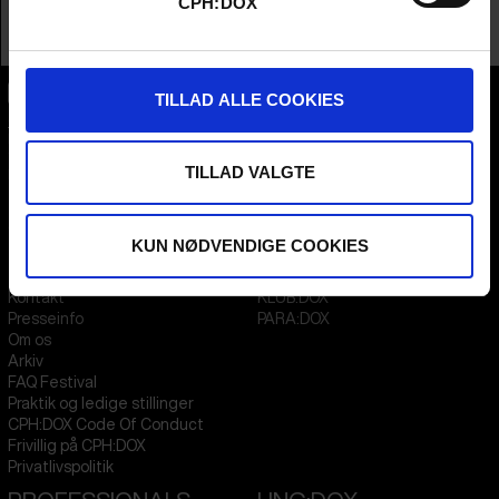
CPH:DOX
TALK
TILLAD ALLE COOKIES
CPH:DOX
Flæsketorvet 60, 3s
1711
Copenhagen V
TILLAD VALGTE
Denmark
CVR
31285569
KUN NØDVENDIGE COOKIES
FESTIVAL 2026 DA
STREAMING
Kontakt
KLUB:DOX
Presseinfo
PARA:DOX
Om os
Arkiv
FAQ Festival
Praktik og ledige stillinger
CPH:DOX Code Of Conduct
Frivillig på CPH:DOX
Privatlivspolitik