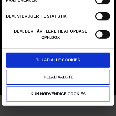
PRÆFERENCER
Kontakt
KLUB:DOX
Presseinfo
PARA:DOX
Om os
DEM, VI BRUGER TIL STATISTIK
Arkiv
FAQ Festival
Praktik og ledige stillinger
DEM, DER FÅR FLERE TIL AT OPDAGE
CPH:DOX Code Of Conduct
CPH:DOX
Frivillig på CPH:DOX
Privatlivspolitik
PROFESSIONALS
UNG:DOX
TILLAD ALLE COOKIES
Attend
Guestlist
Submit
FAQ Industry
TILLAD VALGTE
CPH:INDUSTRY Newsletter
Internships
KUN NØDVENDIGE COOKIES