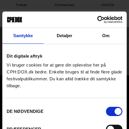
Festival
Professionals
UNG:DOX
DOX:POD LIVE MED MARIE
Samtykke
Detaljer
Om
HØST
Dit digitale aftryk
Vi bruger cookies for at gøre din oplevelse her på
CPH:DOX.dk bedre. Enkelte bruges til at finde flere glade
festivalpublikummer. Du kan altid trække dit samtykke
tilbage.
CPH:DOX
Flæsketorvet 60, 3s
1711
Copenhagen V
Denmark
Samtykkevalg
DE NØDVENDIGE
CVR
31285569
FESTIVAL 2026 DA
STREAMING