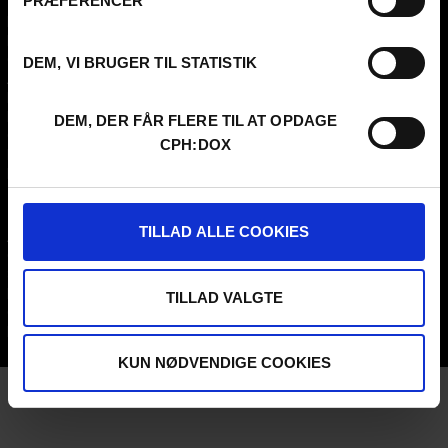
PRÆFERENCER
Kontakt
KLUB:DOX
Presseinfo
PARA:DOX
Om os
DEM, VI BRUGER TIL STATISTIK
Arkiv
FAQ Festival
Praktik og ledige stillinger
DEM, DER FÅR FLERE TIL AT OPDAGE
CPH:DOX Code Of Conduct
CPH:DOX
Frivillig på CPH:DOX
Privatlivspolitik
PROFESSIONALS
UNG:DOX
TILLAD ALLE COOKIES
Attend
Guestlist
Submit
FAQ Industry
TILLAD VALGTE
CPH:INDUSTRY Newsletter
Internships
KUN NØDVENDIGE COOKIES