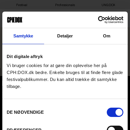
Festival
Professionals
UNG:DOX
DOC SOCIETY X CPH:DOX:
Samtykke
Detaljer
Om
QUEER PARTY
Dit digitale aftryk
Vi bruger cookies for at gøre din oplevelse her på
CPH:DOX.dk bedre. Enkelte bruges til at finde flere glade
festivalpublikummer. Du kan altid trække dit samtykke
tilbage.
CPH:DOX
Flæsketorvet 60, 3s
1711
Copenhagen V
Denmark
Samtykkevalg
DE NØDVENDIGE
CVR
31285569
FESTIVAL 2026 DA
STREAMING