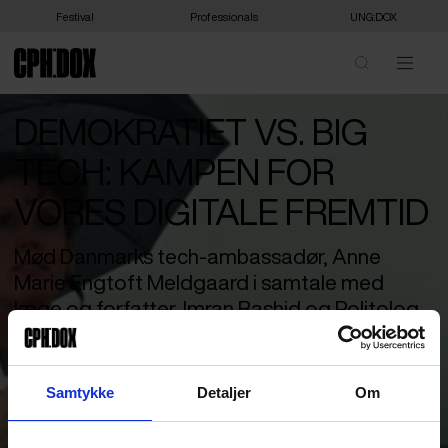
Festival
Professionals
UNG:DOX
DEMOKRATIET VS. BIG
TECH: KAMPEN FOR
VORES DIGITALE FREMTID
Mød Danmarks tech-ambassadør, Anne
Marie Engtoft Meldgaard i samtale med
læge og forfatter, Imran Rashid og Politolog,
Rebecca Adler-Nissen, om deres arbejde
med at sikre en bedre digital fremtid for os
alle.
Samtykke
Detaljer
Om
TechPlomacy, teknologiens diplomati. I vores højt digitaliserede
verden er det en udenrigs- og sikkerhedspolitisk prioritet at