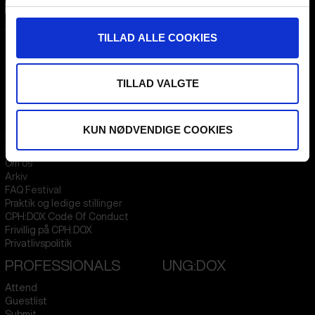
CPH:DOX
TILLAD ALLE COOKIES
Flæsketorvet 60, 3s
1711
Copenhagen V
Denmark
TILLAD VALGTE
CVR
31285569
FESTIVAL 2026 DA
STREAMING
KUN NØDVENDIGE COOKIES
Kontakt
KLUB:DOX
Presseinfo
PARA:DOX
Om os
Arkiv
FAQ Festival
Praktik og ledige stillinger
CPH:DOX Code Of Conduct
Frivillig på CPH:DOX
Privatlivspolitik
PROFESSIONALS
UNG:DOX
Attend
Guestlist
Submit