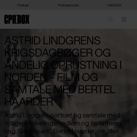
Festival
Professionals
UNG:DOX
ASTRID LINDGRENS
KRIGSDAGBØGER OG
ÅNDELIG OPRUSTNING I
NORDEN – FILM OG
SAMTALE MED BERTEL
HAARDER
Astrid Lindgren-portræt og samtale med
tidligere folketingsmedlem og forfatteren
bag ‘Sjælespark’, Bertel Haarder, om den