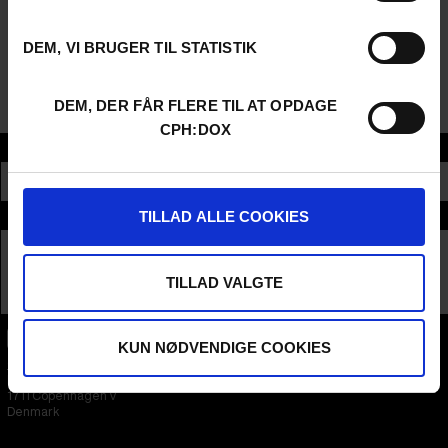
nordenpaafilm.org
Eventet præsenteres i samarbejde med Cinemateket og Det
DEM, VI BRUGER TIL STATISTIK
Danske Filminstituts formidlingsprojekt Norden på film.
Samtalen er på dansk
DEM, DER FÅR FLERE TIL AT OPDAGE
CPH:DOX
Sektion
TALK
Samarbejdspartnere
TILLAD ALLE COOKIES
TILLAD VALGTE
KUN NØDVENDIGE COOKIES
CPH:DOX
Flæsketorvet 60, 3s
1711
Copenhagen V
Denmark